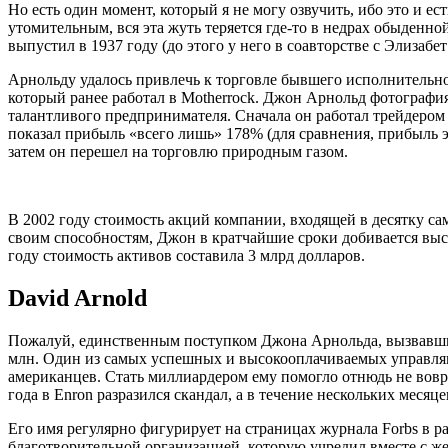
Но есть один момент, который я не могу озвучить, ибо это и ес
утомительным, вся эта жуть теряется где-то в недрах обыденной
выпустил в 1937 году (до этого у него в соавторстве с Элиза
Арнольду удалось привлечь к торговле бывшего исполнительног
который ранее работал в Motherrock. Джон Арнольд фотографи
талантливого предпринимателя. Сначала он работал трейдером
показал прибыль «всего лишь» 178% (для сравнения, прибыль 
затем он перешел на торговлю природным газом.
В 2002 году стоимость акций компании, входящей в десятку са
своим способностям, Джон в кратчайшие сроки добивается высок
году стоимость активов составила 3 млрд долларов.
David Arnold
Пожалуй, единственным поступком Джона Арнольда, вызвавшим
млн. Один из самых успешных и высокооплачиваемых управл
американцев. Стать миллиардером ему помогло отнюдь не вовре
года в Enron разразился скандал, а в течение нескольких меся
Его имя регулярно фигурирует на страницах журнала Forbs в 
благотворительной организацией, которую учредил вместе с ж