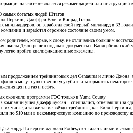
мация на сайте не является рекомендацией или инструкцией к 
00 самых богатых людей Штатов.
илл Перкинс, Джеффри Вэлч и Конрад Гоэрл.
ых миллиардеров, он заработал свой первый миллиард в 33 года
 компании и заработал огромное состояние своим умом.
ом родителей, которые, к слову, не отличались большим достатк
ия школы Джон решил подавать документы в Вандербильтский у
му легко пройти квалификационные экзамены.
ным продолжением трейдинговых дел Centaurus и лично Джона. С 
фондов могут существенно усугубить и затормозить некоторые 
жения цен на газ и нефть.
лых окончили программы ГЭС только в Yuma County.
з компании ушел Джефф Буссан – специалист, отвечавший за сдел
 их числе, а также такие звёзды трейдинга, как Билл Перкинса
жили по $10 млн в некоммерческую компанию по производству дж
$1,5-2 млрд. По версии журнала Forbes,этот талантливый и см