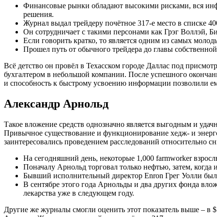
Финансовые рынки обладают высокими рисками, вся инфор
решения.
Журнал выдал трейдеру почётное 317-е место в списке 4
Он сотрудничает с такими персонами как Грэг Воллэй, Б
Если говорить кратко, то является одним из самых молод
Прошел путь от обычного трейдера до главы собственной
Всё детство он провёл в Техасском городе Даллас под присмотр
бухгалтером в небольшой компании. После успешного окончан
и способность к быстрому усвоению информации позволили е
Александр Арнольд
Такое вложение средств однозначно является выгодным и удач
Привычное существование и функционирование хедж- и энерго
заинтересовались проведением расследований относительно сни
На сегодняшний день, некоторые 1,000 farmworker взрос
Поначалу Арнольд торговал только нефтью, затем, когда и
Бывший исполнительный директор Enron Грег Уолли был в
В сентябре этого года Арнольды и два других фонда вло
лекарства уже в следующем году.
Другие же журналы смогли оценить этот показатель выше – в 