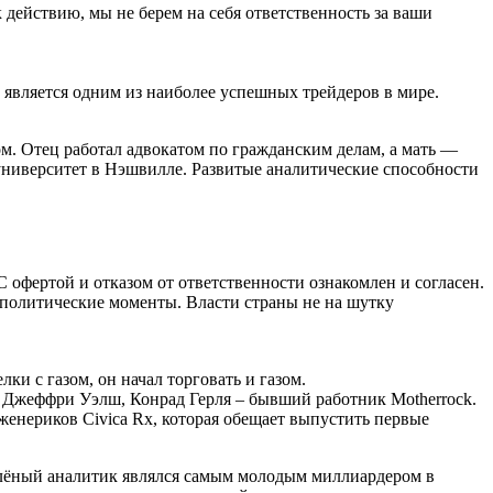
действию, мы не берем на себя ответственность за ваши
и является одним из наиболее успешных трейдеров в мире.
ом. Отец работал адвокатом по гражданским делам, а мать —
ниверситет в Нэшвилле. Развитые аналитические способности
офертой и отказом от ответственности ознакомлен и согласен.
политические моменты. Власти страны не на шутку
ки с газом, он начал торговать и газом.
, Джеффри Уэлш, Конрад Герля – бывший работник Motherrock.
енериков Civica Rx, которая обещает выпустить первые
ышлёный аналитик являлся самым молодым миллиардером в