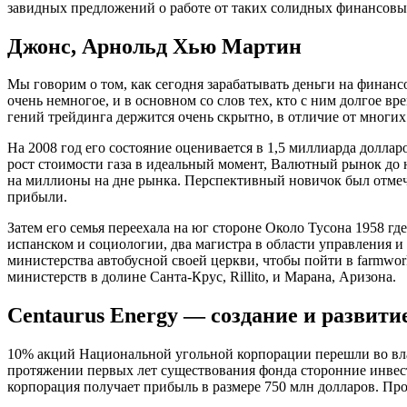
завидных предложений о работе от таких солидных финансовых
Джонс, Арнольд Хью Мартин
Мы говорим о том, как сегодня зарабатывать деньги на финанс
очень немногое, и в основном со слов тех, кто с ним долгое вр
гений трейдинга держится очень скрытно, в отличие от многих
На 2008 год его состояние оценивается в 1,5 миллиарда доллар
рост стоимости газа в идеальный момент, Валютный рынок до 
на миллионы на дне рынка. Перспективный новичок был отмече
прибыли.
Затем его семья переехала на юг стороне Около Тусона 1958 гд
испанском и социологии, два магистра в области управления и 
министерства автобусной своей церкви, чтобы пойти в farmwork
министерств в долине Санта-Крус, Rillito, и Марана, Аризона.
Centaurus Energy — создание и развити
10% акций Национальной угольной корпорации перешли во вла
протяжении первых лет существования фонда сторонние инвест
корпорация получает прибыль в размере 750 млн долларов. Про