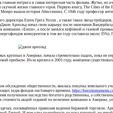
ть главная интрига и самая интересная часть фильма. Жутко, но и
 скучной жизни главного героя. Первую книгу, The Cities of the
бет Монро вышла история Абиссинии). С 1946 году профессор ан
о директора Enron Грега Уолли , а также таких звезд-трейдеров
яДжон Арнольд начал свою карьеру после окончания Вандербилд
 в компании «Enron», а после занялся нефтяной и газовой пром
энергофондов конкурентов в том же году составила около 35%).
мых крупных в Америке, начала стремительно падать, пока не пе
ой прибыли. Из-за кризиса в 2003 году, компания существовала 
 обсуждение общественности, явилась покупка земельного уча
яющих хедж-фондов настоящего времени,
https://forexinstruments.
мя полученное наследство богатого родственника, а собственный
цев стоимость акций седьмой по величине компании в Америке, уп
разделах, посвящённых правилам ведения биржевой торговли. Ар
еной Лаурой. И еще одна подробность из пока короткой, но ярк