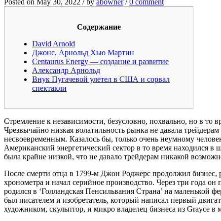
Posted on May 30, 2022 / by
abowner
/
0 comment
Содержание
David Arnold
Джонс, Арнольд Хью Мартин
Centaurus Energy — создание и развитие
Александр Арнольд
Внук Пугачевой улетел в США и сорвал
спектакли
Стремление к независимости, безусловно, похвально, но в то вр
Чрезвычайно низкая волатильность рынка не давала трейдерам 
несвоевременным. Казалось бы, только очень неумному человек
Американский энергетический сектор в то время находился в 
была крайне низкой, что не давало трейдерам никакой возможн
После смерти отца в 1799-м Джон Роджерс продолжил бизнес, 
хронометра и начал серийное производство. Через три года о
родился в ‘Голландская Пенсильвания Страна’ на маленькой фер
был писателем и изобретатель, который написал первый двига
художником, скульптор, и микро владелец бизнеса из Grayce в 