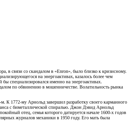
ра, в связи со скандалом в «Enron», было близко к кризисному.
циализирующегося на энергоактивах, казалось более чем
ый бы специализировался именно на энергоактивах.
андалом по обвинению в мошенничестве. Волатильность рынка
-м. К 1772-му Арнольд завершил разработку своего карманного
аланса с биметаллической спиралью. Джон Дэвид Арнольд
покойный отец, семья которого датируется начале 1600-х годов
лярных журналов механики в 1950 году. Его мать была