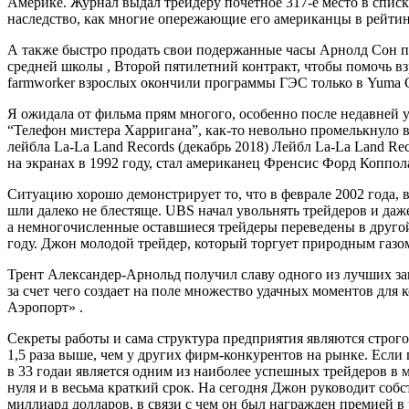
Америке. Журнал выдал трейдеру почётное 317-е место в списк
наследство, как многие опережающие его американцы в рейтин
А также быстро продать свои подержанные часы Арнолд Сон п
средней школы , Второй пятилетний контракт, чтобы помочь в
farmworker взрослых окончили программы ГЭС только в Yuma C
Я ожидала от фильма прям многого, особенно после недавней 
“Телефон мистера Харригана”, как-то невольно промелькнуло в 
лейбла La-La Land Records (декабрь 2018) Лейбл La-La Land R
на экранах в 1992 году, стал американец Френсис Форд Коппол
Ситуацию хорошо демонстрирует то, что в феврале 2002 года, в
шли далеко не блестяще. UBS начал увольнять трейдеров и даж
а немногочисленные оставшиеся трейдеры переведены в другой 
году. Джон молодой трейдер, который торгует природным газо
Трент Александер-Арнольд получил славу одного из лучших з
за счет чего создает на поле множество удачных моментов дл
Аэропорт» .
Секреты работы и сама структура предприятия являются строг
1,5 раза выше, чем у других фирм-конкурентов на рынке. Если
в 33 годаи является одним из наиболее успешных трейдеров в 
нуля и в весьма краткий срок. На сегодня Джон руководит соб
миллиард долларов, в связи с чем он был награжден премией в