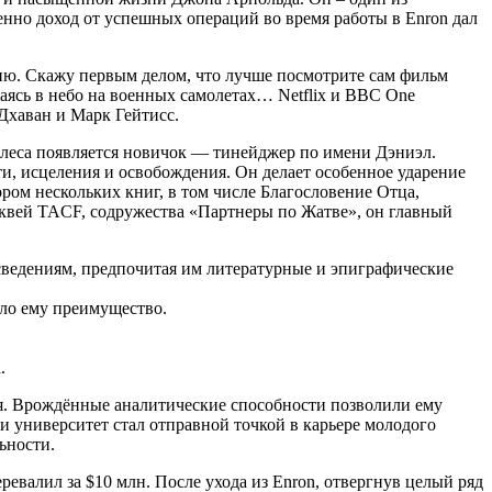
нно доход от успешных операций во время работы в Enron дал
ию. Скажу первым делом, что лучше посмотрите сам фильм
маясь в небо на военных самолетах… Netflix и BBC One
Дхаван и Марк Гейтисс.
леса появляется новичок — тинейджер по имени Дэниэл.
, исцеления и освобождения. Он делает особенное ударение
ром нескольких книг, в том числе Благословение Отца,
квей TACF, содружества «Партнеры по Жатве», он главный
сведениям, предпочитая им литературные и эпиграфические
ало ему преимущество.
.
ния. Врождённые аналитические способности позволили ему
и университет стал отправной точкой в карьере молодого
ьности.
ревалил за $10 млн. После ухода из Enron, отвергнув целый ряд