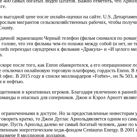
е 400 самых богатых людей Штатов. Важно отметить, что Арноль
ге.
о выгодной цене после онлайн-оценки на сайте. U.S. Департам
зрослым мигрантов сельскохозяйственных рабочих, чтобы получи
ounty.
удачной экранизации Черный телефон (фильм снимался по роману
голове, что эти фильмы чем-то похожи между собой (и нет, не те
ecords переиздал саундтреки к фильмам «Дракула» и «И целого м
а.
скоре после того, как Enron обанкротился, а его операционное п
е отключил онлайновую торговую платформу, гордость Enron. В 
офис. В 2015 году в списке миллиардеров «Forbes», он № 503, 
м и нефтью.
ащитников и креативных игроков. Благодаря увлечению в ранне
я команды и опасных для соперников. Джон и Кэрол Арнотт явл
о ограниченными в доступе. Но за предоставленные инвесторам 
 говорить кратко, то Джон Дуглас Арнольдявляется одним из са
мире. Пусть Арнольд далеко не самый богатый человек, даже по 
ственным энергетическим хедж-фондом Centaurus Energy. В 2001
 размере 8 миллионов долларов.