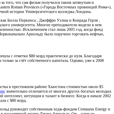
з-за того, что сам фильм получился таким затянутым и
 Eastern Roman Provinces («Города Восточных провинций Рима»),
тичной истории Университетского колледжа Лондона.
, как Билла Перкинса , Джеффри Уэлша и Конрада Герля ,
ского университета. Многие преподаватели видели в нем
ышленностью. Исключением стал лишь 2005 год, когда фонд
 Первоначально Арнольду было поручено торговать нефтью,
решла с отметки $80 млрд практически до нуля. Благодаря
только за счёт собственного капитала. Однако, уже к 2008
стка в престижном районе Хьюстона стоимостью около $5
com/
значительно отличается от многих других богатых молодых
 интеллект, интуиция и талант в бизнесе. Когда в начале 2002
ала с $80 млрд.
нольд руководит собственным хедж-фондом Centaurus Energy и
ой и насыщенной жизни Джона Арнольда. Он – один из