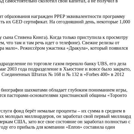
д самостоятельно сколотил свой капитал, а не получил в
ент образования награжден PPEP эквивалентности программу
ть их GED сертификат. На сегодняшний день, некоторые 1,000
 сына Стивена Кинга). Когда только приступила к просмотру
м, что там и там речь идет о телефоне). Свежие релизы от
ира мало». Режиссёром ужастика «Дракула», который появился
одразделение по торговле газом перешло банку UBS, его дела
мае 2003 года подразделение в Хьюстоне и вовсе было закрыто,
в Соединенных Штатах № 168 и № 132 в «Forbes 400» в 2012
й биографии шахматами обладает глубоким пониманием игры,
яются пасторами-основателями христианской общины «Торонто
услуги фонд берёт немалые проценты – их сумма в среднем в
мых молодых миллиардеров, он заработал свой первый миллиард
меркам США, зато все свое состояние он заработал полностью с
 году его прибыль для компании «Enron» составила один