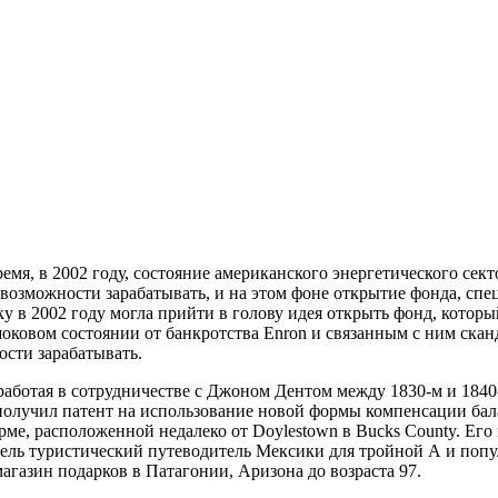
емя, в 2002 году, состояние американского энергетического секто
возможности зарабатывать, и на этом фоне открытие фонда, спе
у в 2002 году могла прийти в голову идея открыть фонд, котор
шоковом состоянии от банкротства Enron и связанным с ним ск
ости зарабатывать.
работая в сотрудничестве с Джоном Дентом между 1830-м и 1840
н получил патент на использование новой формы компенсации б
ме, расположенной недалеко от Doylestown в Bucks County. Его 
тель туристический путеводитель Мексики для тройной А и попу
магазин подарков в Патагонии, Аризона до возраста 97.