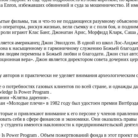
 Enron, избежавших обвинений и суда за мошенничество. И име
ытые фильмы, так и что-то не поддающееся разумному объяснен
о операторы, рискуя жизнью, вели съемку и с поля боя, и подни
е роли играют Клас Банг, Джонатан Арис, Морфидд Кларк, Саша 
вляется американец Джон Эвилдсен. В одной из школ Лос-Андже
жона к насыщенному и гармоничному служению Божьей благодати
им людям перемены в Божьей любви и благодати. Джон стал авто
ционная вера». Джон является директором совета дочерних цер
у авторов и практически не уделяет внимания археологическим 
 о потребностях газовых клиентов по всей стране, и однажды д
ledge Is Power Program .
ании «Клятва дарения».
ман «Молодые плечи» в 1982 году был удостоен премии Витбрэда
 которые и привлекают внимание к его персоне у членов правле
вать себя в сфере финансов и экономики. Они оказались правы 
о у студента имеются наклонности к предпринимательской деятел
 Is Power Program . Объем пожертвований фонда в этот проект пе