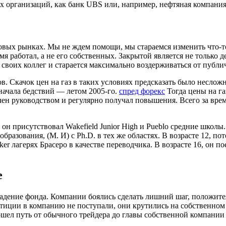
 организаций, как банк UBS или, например, нефтяная компания
овых рынках. Мы не ждем помощи, мы стараемся изменить что-то 
емя работал, а не его собственных. Закрытой является не только
 своих коллег и старается максимально воздерживаться от публи
ов. Скачок цен на газ в таких условиях предсказать было несло
начала бедствий — летом 2005-го.
спред форекс
Тогда цены на га
н руководством и регулярно получал повышения. Всего за врем
е он присутствовал Wakefield Junior High и Pueblo средние школ
образования, (М. И) с Ph.D. в тех же областях. В возрасте 12, 
er лагерях Брасеро в качестве переводчика. В возрасте 16, он п
е
дение фонда. Компании боялись сделать лишний шаг, положител
иции в компанию не поступали, они крутились на собственном б
шел путь от обычного трейдера до главы собственной компании 