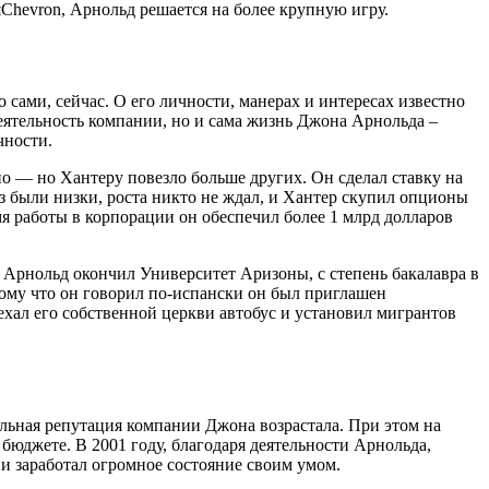
Chevron, Арнольд решается на более крупную игру.
сами, сейчас. О его личности, манерах и интересах известно
 деятельность компании, но и сама жизнь Джона Арнольда –
чности.
жно — но Хантеру повезло больше других. Он сделал ставку на
з были низки, роста никто не ждал, и Хантер скупил опционы
я работы в корпорации он обеспечил более 1 млрд долларов
ы. Арнольд окончил Университет Аризоны, с степень бакалавра в
потому что он говорил по-испански он был приглашен
оехал его собственной церкви автобус и установил мигрантов
ьная репутация компании Джона возрастала. При этом на
юджете. В 2001 году, благодаря деятельности Арнольда,
и заработал огромное состояние своим умом.