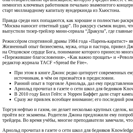
немногих ключевых работников печально знаменитого концерна
старт миллиардному капиталу вундеркинда из Хьюстона.
Правда среди них попадаются, как хорошие и полностью раскр
“Москва наносит ответный удар”. По ракурсу съемок видно, чт
выпустили тизер-трейлер мини-сериала “Дракула”, где главны
Режиссёром спортивной драмы 1984 года «Парень-каратист» я
Жизненный опыт бизнесмена, мужа, отца и пастора, привел Д
на Отцовское сердце Бога, понимание которого принесло мног
«Пережившие благословения», «Как важно прощать» и «Револю
редактор журнала TACF «Spread the Fire».
При этом в книге Джонс редко цитирует современных ем
источникам, в чём он признаётся в предисловии.
Ранний опыт в торговле Арнольда, дал ему представление
Арнольд прочитал в газете о сети школ для бедняков Know
В 2010 году Билл Гейтс и Уоррен Баффет дали старт камп
Сразу же привлек всеобщее внимание; его последний ро
Торгуя нефтью и газом, он делает несколько крупных сделок,
пройти все экзамены. Родители Джона предложили ему попробо
трейдера. Во время учёбы, многие преподаватели замечали, чт
Арнольд прочитал в газете о сети школ для бедняков Knowledge